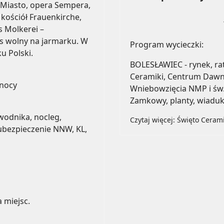
 Miasto, opera Sempera,
 kościół Frauenkirche,
s Molkerei –
as wolny na jarmarku. W
Program wycieczki:
u Polski.
BOLESŁAWIEC - rynek, r
Ceramiki, Centrum Dawny
 nocy
Wniebowzięcia NMP i św.
Zamkowy, planty, wiadukt
wodnika, nocleg,
Czytaj więcej: Święto Ceram
 ubezpieczenie NNW, KL,
 miejsc.