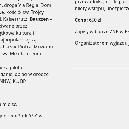
przewodnika, nocleg, obia
h, droga Via Regia, Dom
bilety wstępu, ubezpiec
, kościół św. Trójcy,
 Kaisertrutz;
Bautzen
–
Cena:
650 zł
kiwane przez
Zapisy w biurze ZNP w P
tkową kulturą i
najpopularniejszą
Organizatorem wyjazdu 
edra św. Piotra, Muzeum
a św. Mikołaja, Dom
ka pilota i
adanie, obiad w drodze
 NNW, KL, BP
 miejsc.
ygodowo-Podróże” w