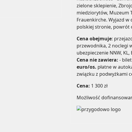
zielone sklepienie, Zbro
miedziorytów, Muzeum Tr
Frauenkirche. Wyjazd w 
polskiej stronie, powrót 
Cena obejmuje
: przejaz
przewodnika, 2 noclegi w
ubezpieczenie NNW, KL, 
Cena nie zawiera:
- bil
euro/os.
płatne w autok
związku z podwyżkami cen
Cena:
1 300 zł
Możliwość dofinansowan