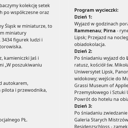
baczymy kolekcję setek
Program wycieczki:
h po współczesne oraz
Dzień 1:
Wyjazd w godzinach pora
y Śląsk w miniaturze, to
Rammenau
;
Pirna
- ryn
ym miniatury
Lipsk; Przejazd na nocl
3434 figurek ludzi i
obiadokolacja.
torowiska.
Dzień 2:
Po śniadaniu wyjazd do
, kamieniczki Jaś i
ratusz, kościół św. Mikoł
ami „W poszukiwaniu
Uniwersytet Lipsk, Pano
widokowy; wejście do Mu
d autokarem,
Grassi Museum of Appli
 pilota i przewodnika,
Przemysłowego i Sztuki 
Powrót do hotelu na obia
Dzień 3:
Po śniadaniu zwiedzani
Galeria Starych Mistrzó
cjalnego PŁ.
Residenzschloss - zamek