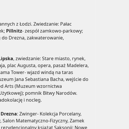
nnych z Łodzi. Zwiedzanie: Pałac
ek;
Pillnitz
- zespół zamkowo-parkowy;
eg do Drezna, zakwaterowanie,
Lipska
, zwiedzanie: Stare miasto, rynek,
aja, plac Augusta, opera, pasaż Madelera,
rama Tower- wjazd windą na taras
zeum Jana Sebastiana Bacha, wejście do
ed Arts (Muzeum wzornictwa
Użytkowej); pomnik Bitwy Narodów.
dokolację i nocleg.
e
Drezna
: Zwinger- Kolekcja Porcelany,
w, Salon Matematyczno-Fizyczny, Zamek
 rezydencjonalny książąt Saksonii: Nowe