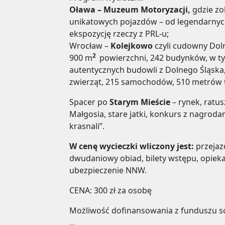
Oława – Muzeum Motoryzacji,
gdzie zo
unikatowych pojazdów – od legendarnyc
ekspozycję rzeczy z PRL-u;
Wrocław –
Kolejkowo
czyli cudowny Doln
2
900 m
powierzchni, 242 budynków, w t
autentycznych budowli z Dolnego Śląska, 
zwierząt, 215 samochodów, 510 metrów 
Spacer po
Starym Mieście
– rynek, ratusz
Małgosia, stare jatki, konkurs z nagrod
krasnali”.
W cenę wycieczki wliczony jest:
przejaz
dwudaniowy obiad, bilety wstępu, opieka
ubezpieczenie NNW.
CENA: 300 zł za osobę
Możliwość dofinansowania z funduszu so