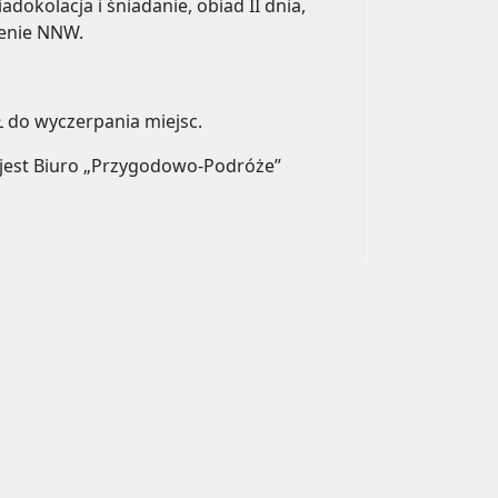
dokolacja i śniadanie, obiad II dnia,
zenie NNW.
Ł do wyczerpania miejsc.
jest Biuro „Przygodowo-Podróże”