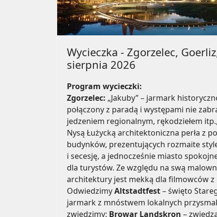
Wycieczka - Zgorzelec, Goerli
sierpnia 2026
Program wycieczki:
Zgorzelec:
„Jakuby” – jarmark historycz
połączony z paradą i występami nie zabr
jedzeniem regionalnym, rękodziełem itp.
Nysą Łużycką architektoniczna perła z 
budynków, prezentujących rozmaite style
i secesję, a jednocześnie miasto spokojn
dla turystów. Ze względu na swą malown
architektury jest mekką dla filmowców z 
Odwiedzimy
Altstadtfest
– święto Stare
jarmark z mnóstwem lokalnych przysma
zwiedzimy:
Browar Landskron
– zwiedza