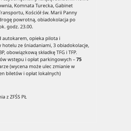
jownia, Komnata Turecka, Gabinet
ansportu, Kościół św. Marii Panny
drogę powrotną, obiadokolacja po
ok. godz. 23.00.
d autokarem, opieka pilota i
 hotelu ze śniadaniami, 3 obiadokolacje,
BP, obowiązkową składkę TFG i TFP.
etów wstępu i opłat parkingowych –
75
arze (wycena może ulec zmianie w
 biletów i opłat lokalnych)
ia z ZFŚS PŁ