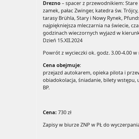
Drezno
– spacer z przewodnikiem: Stare
zamek, pałac Zwinger, katedra św. Trójcy,
tarasy Brühla, Stary i Nowy Rynek, Pfund
najpiękniejsza mleczarnia na świecie, cz
godzinach wieczornych wyjazd w kierunk
Dzień 15.XII.2024
Powrót z wycieczki ok. godz. 3.00-4.00 w
Cena obejmuje
:
przejazd autokarem, opieka pilota i prze
obiadokolacja, śniadanie, bilety wstępu,
BP.
Cena:
730 zł
Zapisy w biurze ZNP w PŁ do wyczerpania