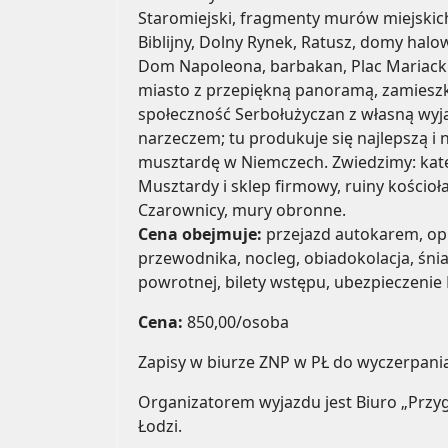
Staromiejski, fragmenty murów miejskic
Biblijny, Dolny Rynek, Ratusz, domy halowe
Dom Napoleona, barbakan, Plac Mariacki,
miasto z przepiękną panoramą, zamiesz
społeczność Serbołużyczan z własną wyją
narzeczem; tu produkuje się najlepszą i 
musztardę w Niemczech. Zwiedzimy: kat
Musztardy i sklep firmowy, ruiny kościoł
Czarownicy, mury obronne.
Cena obejmuje:
przejazd autokarem, opie
przewodnika, nocleg, obiadokolacja, śni
powrotnej, bilety wstępu, ubezpieczenie
Cena:
850,00/osoba
Zapisy w biurze ZNP w PŁ do wyczerpania
Organizatorem wyjazdu jest Biuro „Prz
Łodzi.