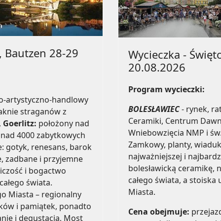
z, Bautzen 28-29
Wycieczka - Święt
20.08.2026
Program wycieczki:
no-artystyczno-handlowy
BOLESŁAWIEC
- rynek, 
aknie straganów z
Ceramiki, Centrum Dawny
,
Goerlitz:
położony nad
Wniebowzięcia NMP i św.
ponad 4000 zabytkowych
Zamkowy, planty, wiadukt
: gotyk, renesans, barok
najważniejszej i najbardz
e, zadbane i przyjemne
bolesławicką ceramikę, n
iczość i bogactwo
całego świata, a stoiska
całego świata.
Miasta.
go Miasta – regionalny
ków i pamiątek, ponadto
Cena obejmuje:
przejazd
nie i degustacja, Most